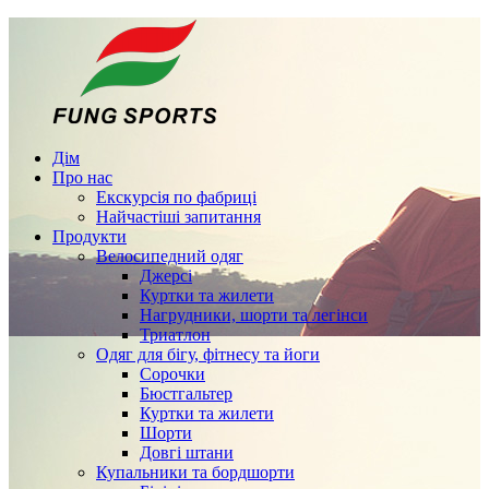
Дім
Про нас
Екскурсія по фабриці
Найчастіші запитання
Продукти
Велосипедний одяг
Джерсі
Куртки та жилети
Нагрудники, шорти та легінси
Триатлон
Одяг для бігу, фітнесу та йоги
Сорочки
Бюстгальтер
Куртки та жилети
Шорти
Довгі штани
Купальники та бордшорти