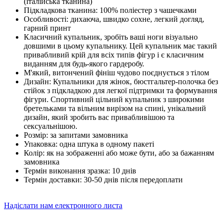
(італійська тканина)
Підкладкова тканина: 100% поліестер з чашечками
Особливості: дихаюча, швидко сохне, легкий догляд,
гарний принт
Класичний купальник, зробіть ваші ноги візуально
довшими в цьому купальнику. Цей купальник має такий
привабливий крій для всіх типів фігур і є класичним
виданням для будь-якого гардеробу.
М'який, витончений фініш чудово поєднується з тілом
Дизайн: Купальники для жінок, бюстгальтер-полочка без
стійок з підкладкою для легкої підтримки та формування
фігури. Спортивний цільний купальник з широкими
бретельками та вільним вирізом на спині, унікальний
дизайн, який зробить вас привабливішою та
сексуальнішою.
Розмір: за запитами замовника
Упаковка: одна штука в одному пакеті
Колір: як на зображенні або може бути, або за бажанням
замовника
Термін виконання зразка: 10 днів
Термін доставки: 30-50 днів після передоплати
Надіслати нам електронного листа