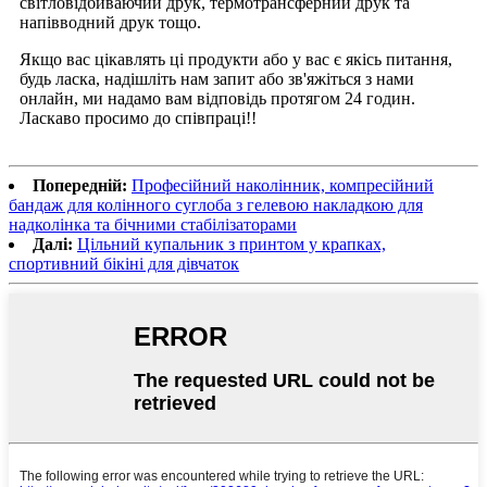
світловідбиваючий друк, термотрансферний друк та
напівводний друк тощо.
Якщо вас цікавлять ці продукти або у вас є якісь питання,
будь ласка, надішліть нам запит або зв'яжіться з нами
онлайн, ми надамо вам відповідь протягом 24 годин.
Ласкаво просимо до співпраці!!
Попередній:
Професійний наколінник, компресійний
бандаж для колінного суглоба з гелевою накладкою для
надколінка та бічними стабілізаторами
Далі:
Цільний купальник з принтом у крапках,
спортивний бікіні для дівчаток