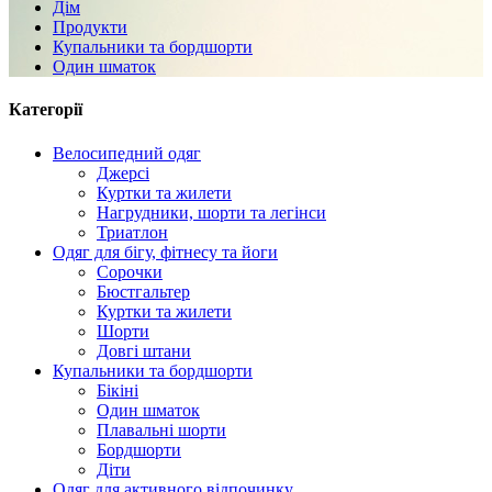
Дім
Продукти
Купальники та бордшорти
Один шматок
Категорії
Велосипедний одяг
Джерсі
Куртки та жилети
Нагрудники, шорти та легінси
Триатлон
Одяг для бігу, фітнесу та йоги
Сорочки
Бюстгальтер
Куртки та жилети
Шорти
Довгі штани
Купальники та бордшорти
Бікіні
Один шматок
Плавальні шорти
Бордшорти
Діти
Одяг для активного відпочинку