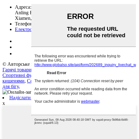
Адреса:
Unit 504, FengRun Financial Center, No.1012
Anling Road, Huli Hi-tech Industrial Development Zone,
Xiamen, 361009, China
Телефон:
86-592-5165600
Електронна пошта:
fung@fungsports.com
© Авторське право - 2010-2022: Усі права захищено.
Гарячі товари
-
Карта сайту
-
AMP для мобільних пристроїв
Спортивні футболки
,
Велосипедний одяг
,
Спортивні шорти з
кишенями
,
Сорочка для йоги
,
Спортивна сорочка
,
Футболки
для бігу
,
Надіслати електронного листа
x