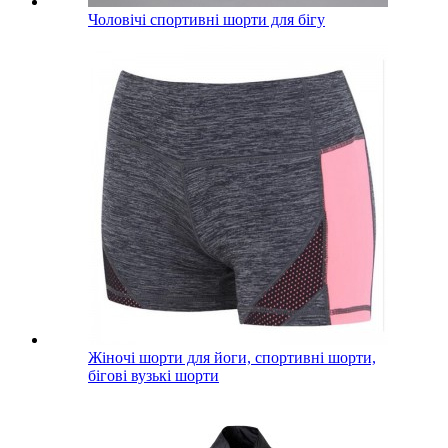
Чоловічі спортивні шорти для бігу
Жіночі шорти для йоги, спортивні шорти,
бігові вузькі шорти