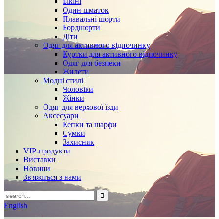
Бікіні
Один шматок
Плавальні шорти
Бордшорти
Діти
Одяг для активного відпочинку
Куртки для активного відпочинку
Одяг для безпеки
Жилети
Модні стилі
Чоловіки
Жінки
Одяг для верхової їзди
Аксесуари
Кепки та шарфи
Сумки
Захисник
VIP-продукти
Виставки
Новини
Зв'яжіться з нами
English