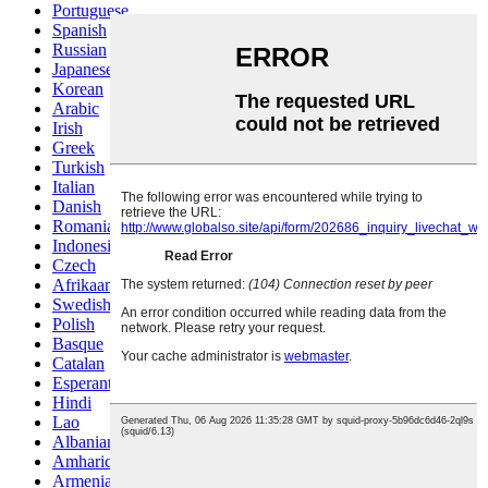
Portuguese
Spanish
Russian
Japanese
Korean
Arabic
Irish
Greek
Turkish
Italian
Danish
Romanian
Indonesian
Czech
Afrikaans
Swedish
Polish
Basque
Catalan
Esperanto
Hindi
Lao
Albanian
Amharic
Armenian