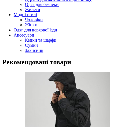
Одяг для безпеки
Жилети
Модні стилі
Чоловіки
Жінки
Одяг для верхової їзди
Аксесуари
Кепки та шарфи
Сумки
Захисник
Рекомендовані товари