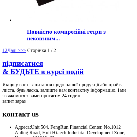
Повністю компресійні гетри з
нековзним...
1
2
Далі >
>>
Сторінка 1 / 2
підписатися
& БУДЬТЕ в курсі подій
Якщо у вас є запитання щодо нашої продукції або прайс-
листа, будь ласка, залиште нам контактну інформацію, і ми
зв'яжемося з вами протягом 24 годин.
запит зараз
контакт
us
Адреса:
Unit 504, FengRun Financial Center, No.1012
Anling Road, Huli Hi-tech Industrial Development Zone,