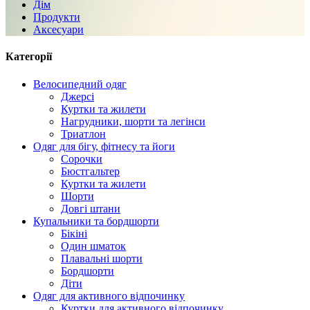
Дім
Продукти
Аксесуари
Категорії
Велосипедний одяг
Джерсі
Куртки та жилети
Нагрудники, шорти та легінси
Триатлон
Одяг для бігу, фітнесу та йоги
Сорочки
Бюстгальтер
Куртки та жилети
Шорти
Довгі штани
Купальники та бордшорти
Бікіні
Один шматок
Плавальні шорти
Бордшорти
Діти
Одяг для активного відпочинку
Куртки для активного відпочинку