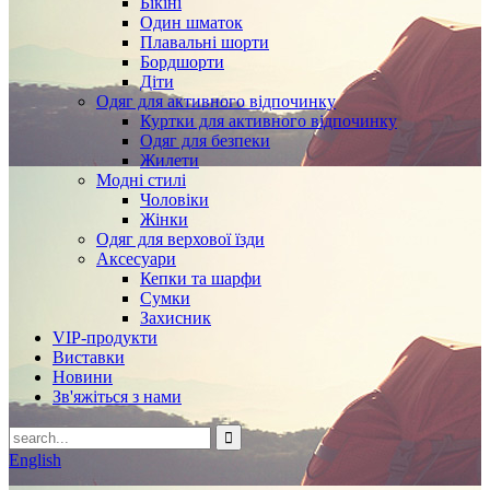
Бікіні
Один шматок
Плавальні шорти
Бордшорти
Діти
Одяг для активного відпочинку
Куртки для активного відпочинку
Одяг для безпеки
Жилети
Модні стилі
Чоловіки
Жінки
Одяг для верхової їзди
Аксесуари
Кепки та шарфи
Сумки
Захисник
VIP-продукти
Виставки
Новини
Зв'яжіться з нами
English