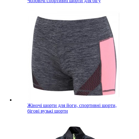
Чоловічі спортивні шорти для бігу
Жіночі шорти для йоги, спортивні шорти,
бігові вузькі шорти