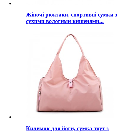
Жіночі рюкзаки, спортивні сумки з
сухими вологими кишенями...
Килимок для йоги, сумка-тоут з