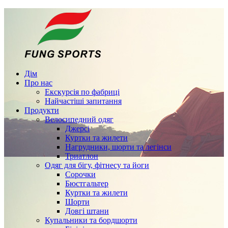
Дім
Про нас
Екскурсія по фабриці
Найчастіші запитання
Продукти
Велосипедний одяг
Джерсі
Куртки та жилети
Нагрудники, шорти та легінси
Триатлон
Одяг для бігу, фітнесу та йоги
Сорочки
Бюстгальтер
Куртки та жилети
Шорти
Довгі штани
Купальники та бордшорти