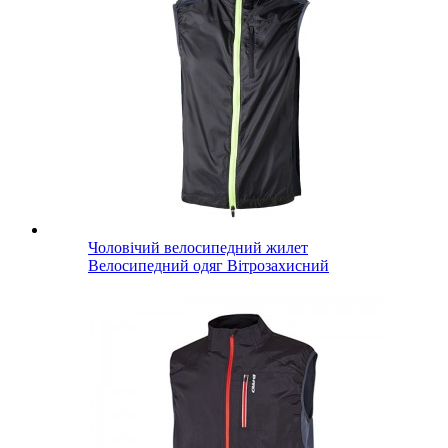
Чоловічий велосипедний жилет
Велосипедний одяг Вітрозахисний