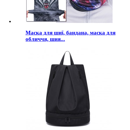
Маска для шиї, бандана, маска для
обличчя, шия...