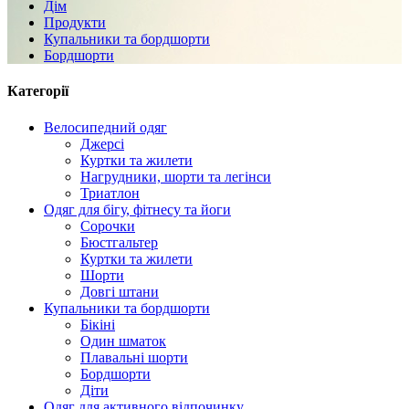
Дім
Продукти
Купальники та бордшорти
Бордшорти
Категорії
Велосипедний одяг
Джерсі
Куртки та жилети
Нагрудники, шорти та легінси
Триатлон
Одяг для бігу, фітнесу та йоги
Сорочки
Бюстгальтер
Куртки та жилети
Шорти
Довгі штани
Купальники та бордшорти
Бікіні
Один шматок
Плавальні шорти
Бордшорти
Діти
Одяг для активного відпочинку