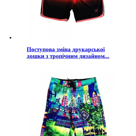
Поступова зміна друкарської
дошки з тропічним дизайном...