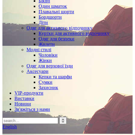
Бікіні
Один шматок
Плавальні шорти
Бордшорти
Діти
Одяг для активного відпочинку
Куртки для активного відпочинку
Одяг для безпеки
Жилети
Модні стилі
Чоловіки
Жінки
Одяг для верхової їзди
Аксесуари
Кепки та шарфи
Сумки
Захисник
VIP-продукти
Виставки
Новини
Зв'яжіться з нами
English