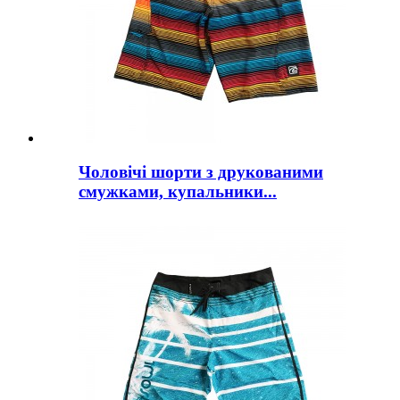
Чоловічі шорти з друкованими
смужками, купальники...