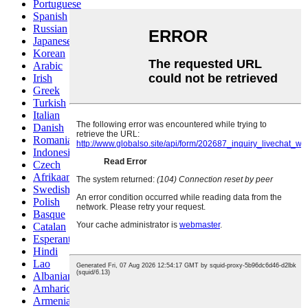
Portuguese
Spanish
Russian
Japanese
Korean
Arabic
Irish
Greek
Turkish
Italian
Danish
Romanian
Indonesian
Czech
Afrikaans
Swedish
Polish
Basque
Catalan
Esperanto
Hindi
Lao
Albanian
Amharic
Armenian