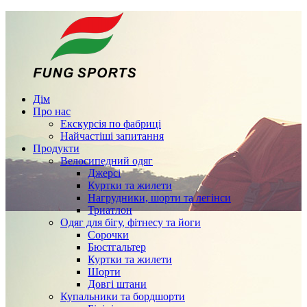
Дім
Про нас
Екскурсія по фабриці
Найчастіші запитання
Продукти
Велосипедний одяг
Джерсі
Куртки та жилети
Нагрудники, шорти та легінси
Триатлон
Одяг для бігу, фітнесу та йоги
Сорочки
Бюстгальтер
Куртки та жилети
Шорти
Довгі штани
Купальники та бордшорти