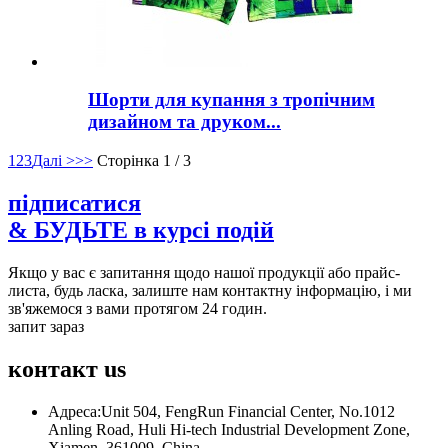
Шорти для купання з тропічним
дизайном та друком...
1
2
3
Далі >
>>
Сторінка 1 / 3
підписатися
& БУДЬТЕ в курсі подій
Якщо у вас є запитання щодо нашої продукції або прайс-
листа, будь ласка, залиште нам контактну інформацію, і ми
зв'яжемося з вами протягом 24 годин.
запит зараз
контакт
us
Адреса:
Unit 504, FengRun Financial Center, No.1012
Anling Road, Huli Hi-tech Industrial Development Zone,
Xiamen, 361009, China