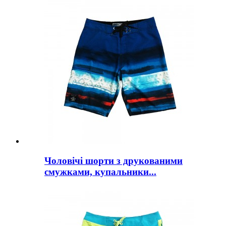
Чоловічі шорти з друкованими
смужками, купальники...