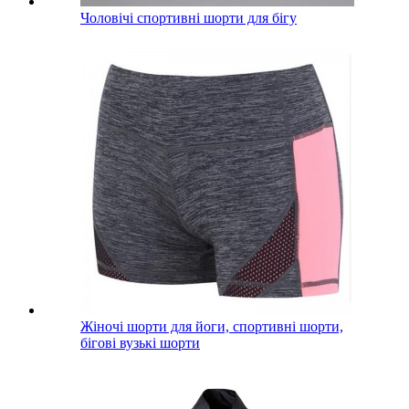
Чоловічі спортивні шорти для бігу
Жіночі шорти для йоги, спортивні шорти,
бігові вузькі шорти