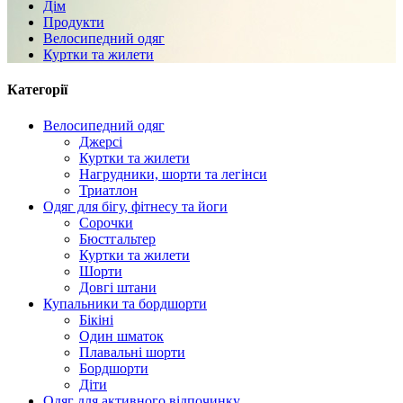
Дім
Продукти
Велосипедний одяг
Куртки та жилети
Категорії
Велосипедний одяг
Джерсі
Куртки та жилети
Нагрудники, шорти та легінси
Триатлон
Одяг для бігу, фітнесу та йоги
Сорочки
Бюстгальтер
Куртки та жилети
Шорти
Довгі штани
Купальники та бордшорти
Бікіні
Один шматок
Плавальні шорти
Бордшорти
Діти
Одяг для активного відпочинку