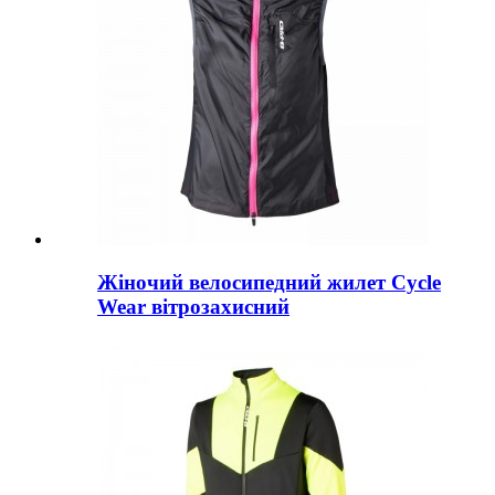
Жіночий велосипедний жилет Cycle
Wear вітрозахисний