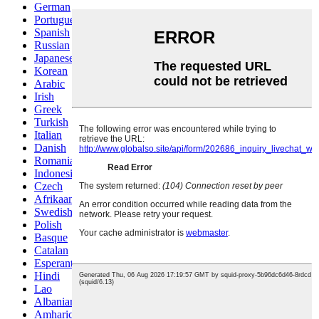
German
Portuguese
Spanish
Russian
Japanese
Korean
Arabic
Irish
Greek
Turkish
Italian
Danish
Romanian
Indonesian
Czech
Afrikaans
Swedish
Polish
Basque
Catalan
Esperanto
Hindi
Lao
Albanian
Amharic