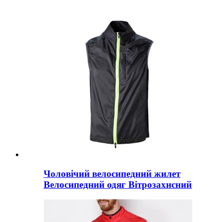
Чоловічий велосипедний жилет
Велосипедний одяг Вітрозахисний