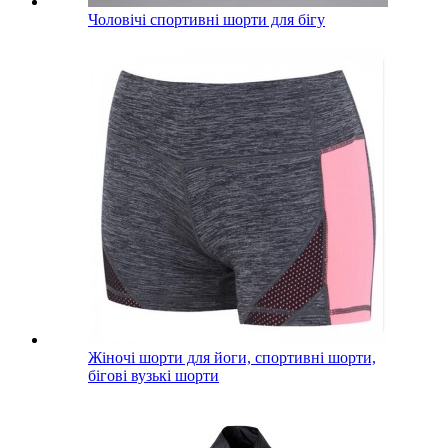
Чоловічі спортивні шорти для бігу
Жіночі шорти для йоги, спортивні шорти,
бігові вузькі шорти