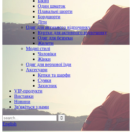
Бікіні
Один шматок
Плавальні шорти
Бордшорти
Діти
Одяг для активного відпочинку
Куртки для активного відпочинку
Одяг для безпеки
Жилети
Модні стилі
Чоловіки
Жінки
Одяг для верхової їзди
Аксесуари
Кепки та шарфи
Сумки
Захисник
VIP-продукти
Виставки
Новини
Зв'яжіться з нами
English