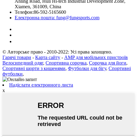
Anling Road, Huli Hi-tech Industrial Development Zone,
Xiamen, 361009, China
Телефон:
86-592-5165600
Електронна пошта:
fung@fungsports.com
© Авторське право - 2010-2022: Усі права захищено.
Гарячі товари
-
Карта сайту
-
AMP для мобільних пристроїв
Велосипедний одяг
,
Спортивна сорочка
,
Сорочка для йоги
,
Спортивні шорти з кишенями
,
Футболки для бігу
,
Спортивні
футболки
,
Надіслати електронного листа
x