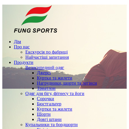
Дім
Про нас
Екскурсія по фабриці
Найчастіші запитання
Продукти
Велосипедний одяг
Джерсі
Куртки та жилети
Нагрудники, шорти та легінси
Триатлон
Одяг для бігу, фітнесу та йоги
Сорочки
Бюстгальтер
Куртки та жилети
Шорти
Довгі штани
Купальники та бордшорти