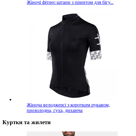
Жіночі фітнес-штани з принтом для бігу...
Жіноча велоджерсі з коротким рукавом,
прохолодна, суха, дихаюча
Куртки та жилети