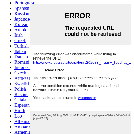
Portuguese
Spanish
Russian
Japanese
Korean
Arabic
Irish
Greek
Turkish
Italian
Danish
Romanian
Indonesian
Czech
Afrikaans
Swedish
Polish
Basque
Catalan
Esperanto
Hindi
Lao
Albanian
Amharic
Armenian