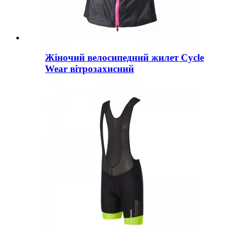
Жіночий велосипедний жилет Cycle
Wear вітрозахисний