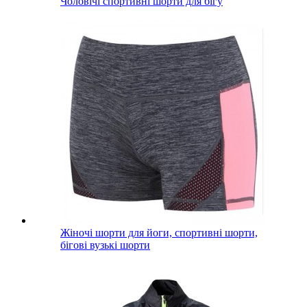
Чоловічі спортивні шорти для бігу
Жіночі шорти для йоги, спортивні шорти,
бігові вузькі шорти