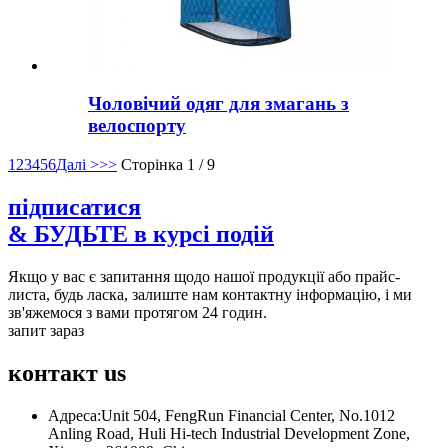
Чоловічий одяг для змагань з
велоспорту
1
2
3
4
5
6
Далі >
>>
Сторінка 1 / 9
підписатися
& БУДЬТЕ в курсі подій
Якщо у вас є запитання щодо нашої продукції або прайс-
листа, будь ласка, залиште нам контактну інформацію, і ми
зв'яжемося з вами протягом 24 годин.
запит зараз
контакт
us
Адреса:
Unit 504, FengRun Financial Center, No.1012
Anling Road, Huli Hi-tech Industrial Development Zone,