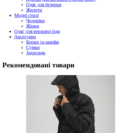
Одяг для безпеки
Жилети
Модні стилі
Чоловіки
Жінки
Одяг для верхової їзди
Аксесуари
Кепки та шарфи
Сумки
Захисник
Рекомендовані товари