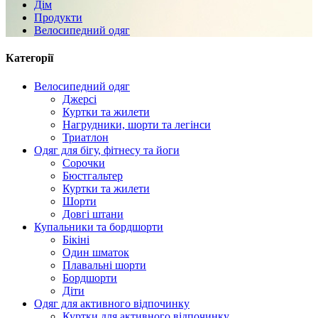
Дім
Продукти
Велосипедний одяг
Категорії
Велосипедний одяг
Джерсі
Куртки та жилети
Нагрудники, шорти та легінси
Триатлон
Одяг для бігу, фітнесу та йоги
Сорочки
Бюстгальтер
Куртки та жилети
Шорти
Довгі штани
Купальники та бордшорти
Бікіні
Один шматок
Плавальні шорти
Бордшорти
Діти
Одяг для активного відпочинку
Куртки для активного відпочинку