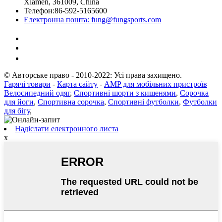
Xiamen, 361009, China
Телефон:
86-592-5165600
Електронна пошта:
fung@fungsports.com
© Авторське право - 2010-2022: Усі права захищено.
Гарячі товари
-
Карта сайту
-
AMP для мобільних пристроїв
Велосипедний одяг
,
Спортивні шорти з кишенями
,
Сорочка
для йоги
,
Спортивна сорочка
,
Спортивні футболки
,
Футболки
для бігу
,
Надіслати електронного листа
x