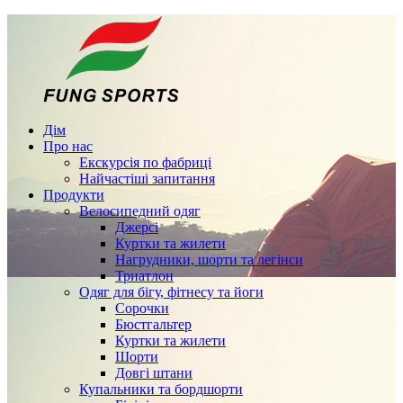
Дім
Про нас
Екскурсія по фабриці
Найчастіші запитання
Продукти
Велосипедний одяг
Джерсі
Куртки та жилети
Нагрудники, шорти та легінси
Триатлон
Одяг для бігу, фітнесу та йоги
Сорочки
Бюстгальтер
Куртки та жилети
Шорти
Довгі штани
Купальники та бордшорти