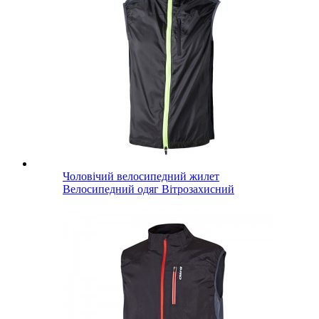
Чоловічий велосипедний жилет
Велосипедний одяг Вітрозахисний