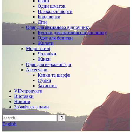
Бікіні
Один шматок
Плавальні шорти
Бордшорти
Діти
Одяг для активного відпочинку
Куртки для активного відпочинку
Одяг для безпеки
Жилети
Модні стилі
Чоловіки
Жінки
Одяг для верхової їзди
Аксесуари
Кепки та шарфи
Сумки
Захисник
VIP-продукти
Виставки
Новини
Зв'яжіться з нами
English