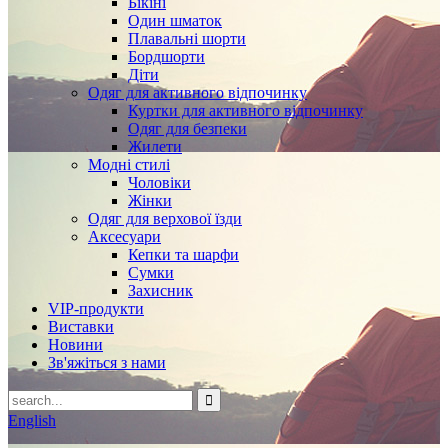
Бікіні
Один шматок
Плавальні шорти
Бордшорти
Діти
Одяг для активного відпочинку
Куртки для активного відпочинку
Одяг для безпеки
Жилети
Модні стилі
Чоловіки
Жінки
Одяг для верхової їзди
Аксесуари
Кепки та шарфи
Сумки
Захисник
VIP-продукти
Виставки
Новини
Зв'яжіться з нами
English