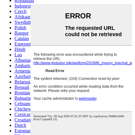
Romanian
Indonesian
Czech
Afrikaans
Swedish
Polish
Basque
Catalan
Esperanto
Hindi
Lao
Albanian
Amharic
Armenian
Azerbaijani
Belarusian
Bengali
Bosnian
Bulgarian
Cebuano
Chichewa
Corsican
Croatian
Dutch
Estonian