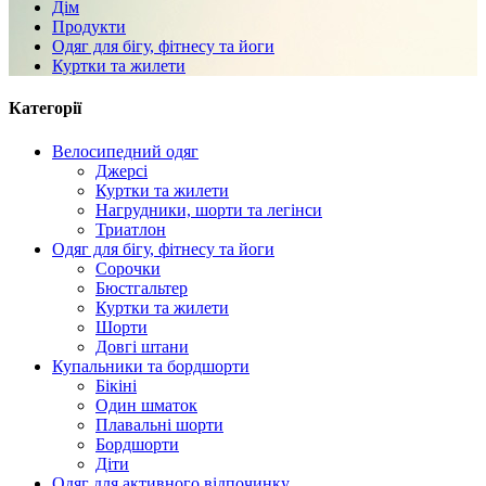
Дім
Продукти
Одяг для бігу, фітнесу та йоги
Куртки та жилети
Категорії
Велосипедний одяг
Джерсі
Куртки та жилети
Нагрудники, шорти та легінси
Триатлон
Одяг для бігу, фітнесу та йоги
Сорочки
Бюстгальтер
Куртки та жилети
Шорти
Довгі штани
Купальники та бордшорти
Бікіні
Один шматок
Плавальні шорти
Бордшорти
Діти
Одяг для активного відпочинку