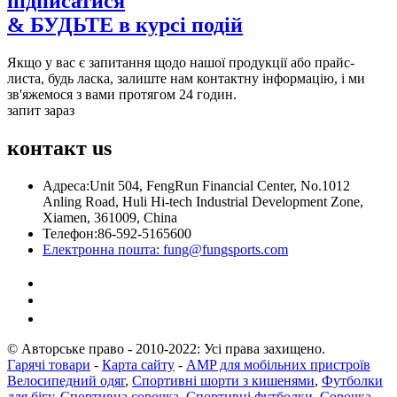
підписатися
& БУДЬТЕ в курсі подій
Якщо у вас є запитання щодо нашої продукції або прайс-
листа, будь ласка, залиште нам контактну інформацію, і ми
зв'яжемося з вами протягом 24 годин.
запит зараз
контакт
us
Адреса:
Unit 504, FengRun Financial Center, No.1012
Anling Road, Huli Hi-tech Industrial Development Zone,
Xiamen, 361009, China
Телефон:
86-592-5165600
Електронна пошта:
fung@fungsports.com
© Авторське право - 2010-2022: Усі права захищено.
Гарячі товари
-
Карта сайту
-
AMP для мобільних пристроїв
Велосипедний одяг
,
Спортивні шорти з кишенями
,
Футболки
для бігу
,
Спортивна сорочка
,
Спортивні футболки
,
Сорочка