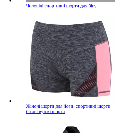
Чоловічі спортивні шорти для бігу
Жіночі шорти для йоги, спортивні шорти,
бігові вузькі шорти