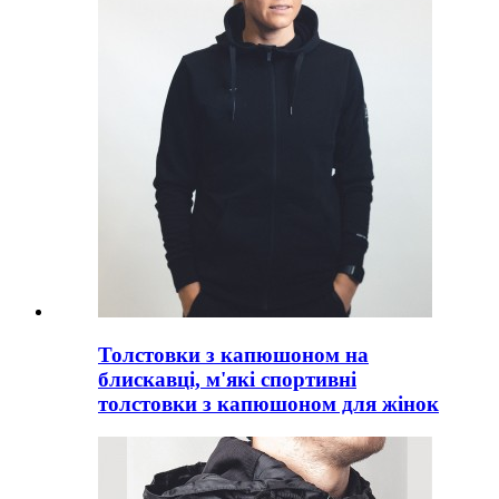
Толстовки з капюшоном на
блискавці, м'які спортивні
толстовки з капюшоном для жінок