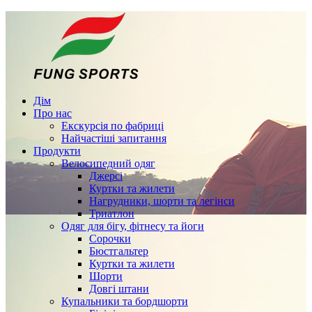
Дім
Про нас
Екскурсія по фабриці
Найчастіші запитання
Продукти
Велосипедний одяг
Джерсі
Куртки та жилети
Нагрудники, шорти та легінси
Триатлон
Одяг для бігу, фітнесу та йоги
Сорочки
Бюстгальтер
Куртки та жилети
Шорти
Довгі штани
Купальники та бордшорти