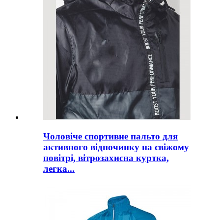
Чоловіче спортивне пальто для
активного відпочинку на свіжому
повітрі, вітрозахисна куртка,
легка...