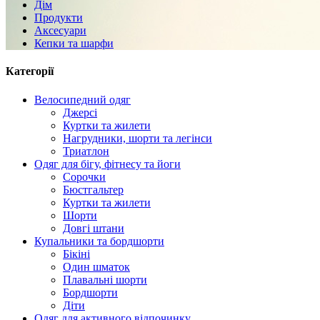
Дім
Продукти
Аксесуари
Кепки та шарфи
Категорії
Велосипедний одяг
Джерсі
Куртки та жилети
Нагрудники, шорти та легінси
Триатлон
Одяг для бігу, фітнесу та йоги
Сорочки
Бюстгальтер
Куртки та жилети
Шорти
Довгі штани
Купальники та бордшорти
Бікіні
Один шматок
Плавальні шорти
Бордшорти
Діти
Одяг для активного відпочинку