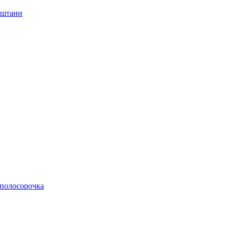
і штани
, полосорочка