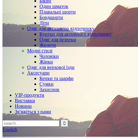
Бікіні
Один шматок
Плавальні шорти
Бордшорти
Діти
Одяг для активного відпочинку
Куртки для активного відпочинку
Одяг для безпеки
Жилети
Модні стилі
Чоловіки
Жінки
Одяг для верхової їзди
Аксесуари
Кепки та шарфи
Сумки
Захисник
VIP-продукти
Виставки
Новини
Зв'яжіться з нами
English