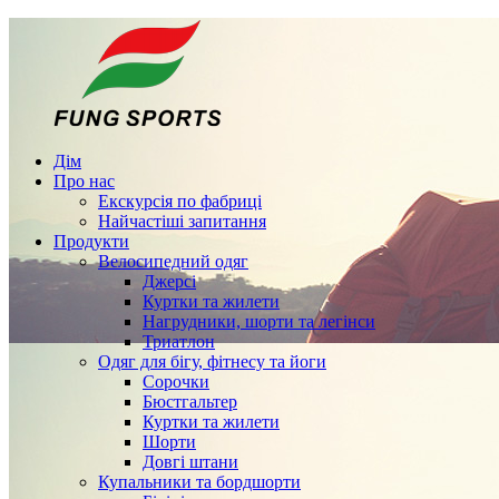
Дім
Про нас
Екскурсія по фабриці
Найчастіші запитання
Продукти
Велосипедний одяг
Джерсі
Куртки та жилети
Нагрудники, шорти та легінси
Триатлон
Одяг для бігу, фітнесу та йоги
Сорочки
Бюстгальтер
Куртки та жилети
Шорти
Довгі штани
Купальники та бордшорти